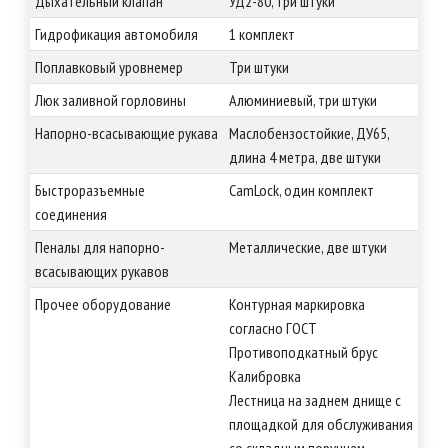
Дыхательный клапан
УД2-80, три штуки
Гидрофикация автомобиля
1 комплект
Поплавковый уровнемер
Три штуки
Люк заливной горловины
Алюминиевый, три штуки
Напорно-всасывающие рукава
Маслобензостойкие, ДУ65,
длина 4 метра, две штуки
Быстроразъемные
CamLock, один комплект
соединения
Пеналы для напорно-
Металлические, две штуки
всасывающих рукавов
Прочее оборудование
Контурная маркировка
согласно ГОСТ
Противоподкатный брус
Калибровка
Лестница на заднем днище с
площадкой для обслуживания